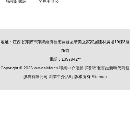
職校亂象調
勞務中介公
金融風險
查 護理專
司的雙軌戰
業變家政實
略 如何有
習，職業中
效開拓工廠
介亂象叢生
合作與精準
地址：江西省萍鄉市萍鄉經濟技術開發區華美立家家居建材廣場19棟3層
獲取客源
25號
電話：1397942**
Copyright © 2026
www.eieiw.cn
職業中介活動
萍鄉市老百姓新時代商務
服務有限公司
職業中介活動
版權所有
Sitemap