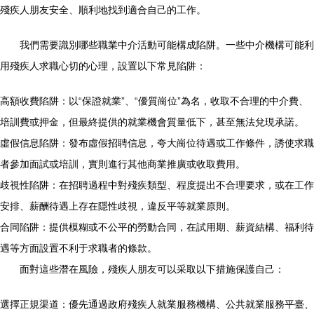
殘疾人朋友安全、順利地找到適合自己的工作。
我們需要識別哪些職業中介活動可能構成陷阱。一些中介機構可能利
用殘疾人求職心切的心理，設置以下常見陷阱：
高額收費陷阱：以“保證就業”、“優質崗位”為名，收取不合理的中介費、
培訓費或押金，但最終提供的就業機會質量低下，甚至無法兌現承諾。
虛假信息陷阱：發布虛假招聘信息，夸大崗位待遇或工作條件，誘使求職
者參加面試或培訓，實則進行其他商業推廣或收取費用。
歧視性陷阱：在招聘過程中對殘疾類型、程度提出不合理要求，或在工作
安排、薪酬待遇上存在隱性歧視，違反平等就業原則。
合同陷阱：提供模糊或不公平的勞動合同，在試用期、薪資結構、福利待
遇等方面設置不利于求職者的條款。
面對這些潛在風險，殘疾人朋友可以采取以下措施保護自己：
選擇正規渠道：優先通過政府殘疾人就業服務機構、公共就業服務平臺、