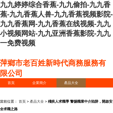
九九婷婷综合香蕉-九九偷拍-九九香
蕉-九九香蕉人兽-九九香蕉视频影院-
九九香蕉网-九九香蕉在线视频-九九
小视频网站-九九亚洲香蕉影院-九九
一免费视频
萍鄉市老百姓新時代商務服務有
限公司
首頁
企業簡介
產品大全
聯系我們
企業信息
訪客留言
當前位置：
首頁
>
產品大全
>
殘疾人求職季 警惕職業中介陷阱，開啟安
全求職之路