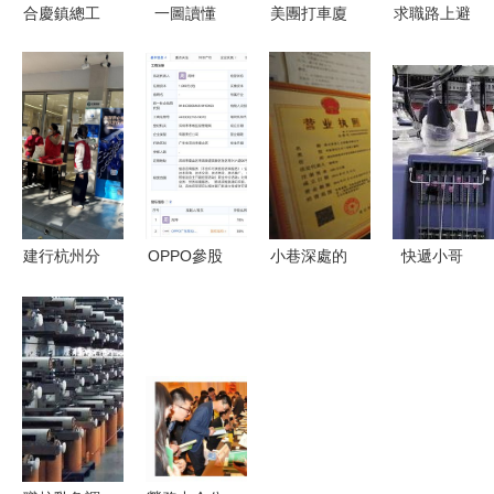
合慶鎮總工
一圖讀懂
美團打車廈
求職路上避
會召開經審
本市工程建
門設立新公
陷阱 識別
工作會議
設項目行政
司，500萬
黑中介的五
強化審計監
審批中介服
注冊資本拓
個關鍵點
督，規范職
務改革與職
展職業中介
業中介活
業中介活動
業務
動，保障工
新規
會經濟健康
建行杭州分
OPPO參股
小巷深處的
快遞小哥
運行
行開展“拒
成立人力資
陷阱 探訪
從「跑腿
做職業背債
源公司，注
職業中介收
工」到「新
人 爭做理
冊資本
費亂象
藍領」，職
性消費
1000萬元
業價值與市
者”金融宣
進軍職業中
場活力的雙
教活動，助
介領域
重躍遷
力公眾防范