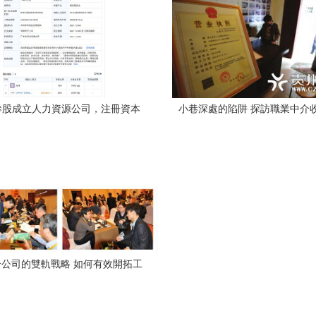
O參股成立人力資源公司，注冊資本
小巷深處的陷阱 探訪職業中介
1000萬元進軍職業中介領域
公司的雙軌戰略 如何有效開拓工
廠合作與精準獲取客源