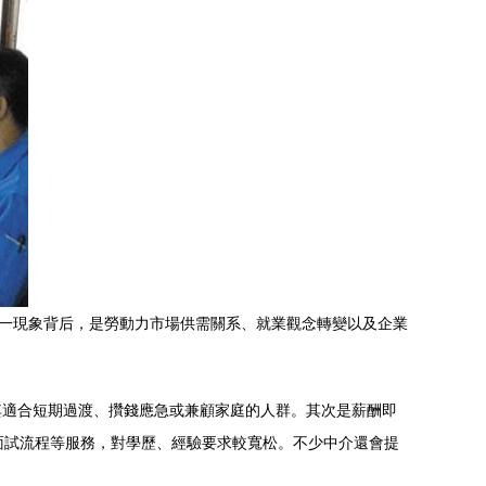
這一現象背后，是勞動力市場供需關系、就業觀念轉變以及企業
其適合短期過渡、攢錢應急或兼顧家庭的人群。其次是薪酬即
化面試流程等服務，對學歷、經驗要求較寬松。不少中介還會提