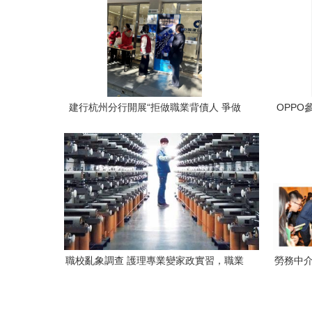
建行杭州分行開展“拒做職業背債人 爭做
OPP
理性消費者”金融宣教活動，助力公眾防范
金融風險
職校亂象調查 護理專業變家政實習，職業
勞務中介
中介亂象叢生