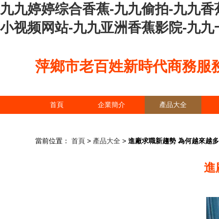
九九婷婷综合香蕉-九九偷拍-九九香
小视频网站-九九亚洲香蕉影院-九九
萍鄉市老百姓新時代商務服
首頁
企業簡介
產品大全
當前位置：
首頁
>
產品大全
>
進廠求職新趨勢 為何越來越
進