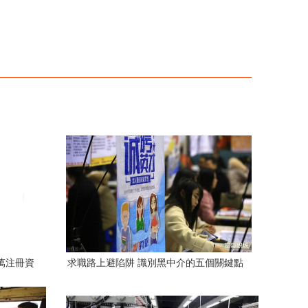
萬注冊資
求職路上避陷阱 識別黑中介的五個關鍵點