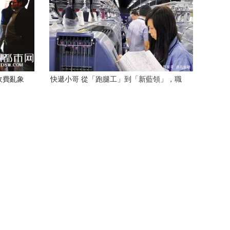
收費亂象
快遞小哥 從「跑腿工」到「新藍領」，職
業價值與市場活力的雙重躍遷