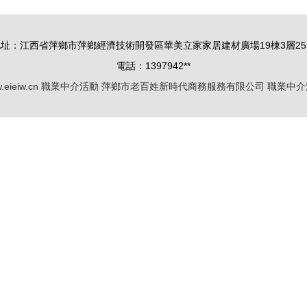
地址：江西省萍鄉市萍鄉經濟技術開發區華美立家家居建材廣場19棟3層25
電話：1397942**
.eieiw.cn
職業中介活動
萍鄉市老百姓新時代商務服務有限公司
職業中介