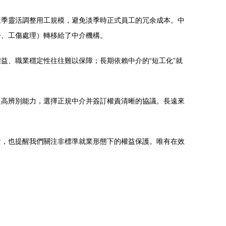
旺季靈活調整用工規模，避免淡季時正式員工的冗余成本。中
紛、工傷處理）轉移給了中介機構。
益、職業穩定性往往難以保障；長期依賴中介的“短工化”就
提高辨別能力，選擇正規中介并簽訂權責清晰的協議。長遠來
會，也提醒我們關注非標準就業形態下的權益保護。唯有在效