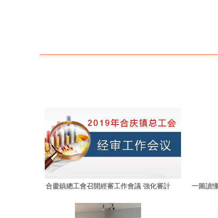
合慶鎮總工會召開經審工作會議 強化審計
一圖讀懂
監督，規范職業中介活動，保障工會經濟
服
健康運行