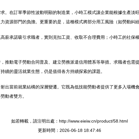
需求。在訂單季節性波動明顯的制造業，小時工模式讓企業能根據生產淡
人力資源部門的負擔。更重要的是，這種模式將部分用工風險（如勞動糾
高薪承諾吸引求職者，實則克扣工資、收取不合理費用；小時工的社保權
管，推動電子勞動合同普及、建立勞務派遣信用體系等舉措。求職者也需
可持續的靈活就業生態，仍是值得各方持續探索的課題。
折射出當前就業結構的深層變遷。它既為低技能勞動者提供了更多入場機
與勞動者雙方。
如若轉載，請注明出處：http://www.eieiw.cn/product/58.html
更新時間：2026-06-18 18:47:46