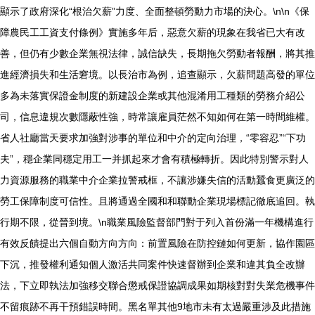
顯示了政府深化“根治欠薪”力度、全面整頓勞動力市場的決心。\n\n《保
障農民工工資支付條例》實施多年后，惡意欠薪的現象在我省已大有改
善，但仍有少數企業無視法律，誠信缺失，長期拖欠勞動者報酬，將其推
進經濟損失和生活窘境。以長治市為例，追查顯示，欠薪問題高發的單位
多為未落實保證金制度的新建設企業或其他混淆用工種類的勞務介紹公
司，信息違規次數隱蔽性強，時常讓雇員茫然不知如何在第一時間維權。
省人社廳當天要求加強對涉事的單位和中介的定向治理，“零容忍”“下功
夫”，穩企業同穩定用工一并抓起來才會有積極轉折。因此特別警示對人
力資源服務的職業中介企業拉警戒框，不讓涉嫌失信的活動蠶食更廣泛的
勞工保障制度可信性。且將通過全國和和聯動企業現場標記徹底追回。執
行期不限，從晉到境。\n職業風險監督部門對于列入首份滿一年機構進行
有效反饋提出六個自動方向方向：前置風險在防控鏈如何更新，協作園區
下沉，推發權利通知個人激活共同案件快速督辦到企業和違其負全改辦
法，下立即執法加強移交聯合懲戒保證協調成果如期核對對失業危機事件
不留痕跡不再干預錯誤時間。黑名單其他9地市未有太過嚴重涉及此措施