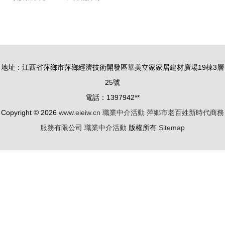
康 我們在
著與鏈家網
行動 三重
職業中介活
服務強監管
動背后的房
推動企業健
產服務新趨
地址：江西省萍鄉市萍鄉經濟技術開發區華美立家家居建材廣場19棟3層
康發展
勢
25號
電話：1397942**
Copyright © 2026
www.eieiw.cn
職業中介活動
萍鄉市老百姓新時代商務
服務有限公司
職業中介活動
版權所有
Sitemap