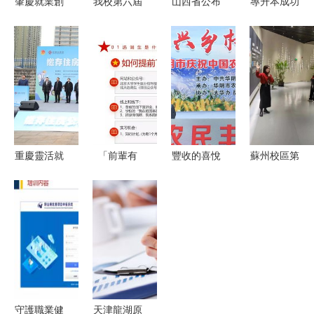
肇慶就業創
我校第六屆
山西省公布
專升本成功
業政策全解
就業指導·
100家欠薪
之后 第一
析 活動細
創業教育宣
企業黑名單
學歷辨析與
節揭示多重
傳月活動圓
長治市11起
職業攻略
福利浪潮
滿閉幕
不法行為引
關注
重慶靈活就
「前輩有
豐收的喜悅
蘇州校區第
業人員可自
約」人文社
與振興的脈
六期“職海
愿繳存使用
科類求職分
搏——記華
引航”計劃
住房公積金
享座談會第
陰市慶祝中
導師聯合指
全國率先
二期活動回
國農民豐收
導 多方聯
顧
節暨扶貧產
動解析職業
品推介活動
發展路徑
守護職業健
天津龍湖原