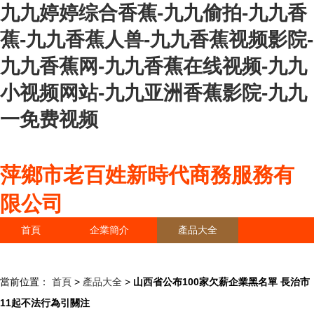
九九婷婷综合香蕉-九九偷拍-九九香
蕉-九九香蕉人兽-九九香蕉视频影院-
九九香蕉网-九九香蕉在线视频-九九
小视频网站-九九亚洲香蕉影院-九九
一免费视频
萍鄉市老百姓新時代商務服務有
限公司
首頁
企業簡介
產品大全
聯系我們
企業信息
訪客留言
當前位置：
首頁
>
產品大全
>
山西省公布100家欠薪企業黑名單 長治市
11起不法行為引關注