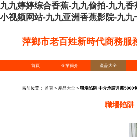
九九婷婷综合香蕉-九九偷拍-九九香
小视频网站-九九亚洲香蕉影院-九九
萍鄉市老百姓新時代商務服
首頁
企業簡介
產品大全
當前位置：
首頁
>
產品大全
>
職場陷阱 中介承諾月薪500
職場陷阱