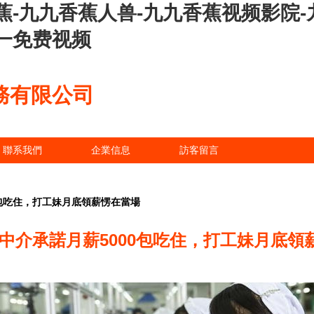
蕉-九九香蕉人兽-九九香蕉视频影院-
一免费视频
務有限公司
聯系我們
企業信息
訪客留言
0包吃住，打工妹月底領薪愣在當場
 中介承諾月薪5000包吃住，打工妹月底領