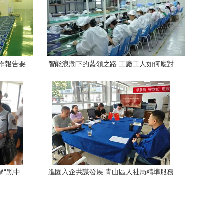
作報告要
智能浪潮下的藍領之路 工廠工人如何應對
業中介活
自動化轉型與職業中介的新角色
擊“黑中
進園入企共謀發展 青山區人社局精準服務
助企紓困