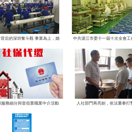
背后的深圳奮斗觀 事業為上，婚
中共湛江市委十一屆十次全會工
戀從寬
點 深化人力資源服務，規范職
動，賦能高質量發展
源服務細分與壹佰業職業中介活動
人社部門再亮劍，依法重拳打
的市場定位解析
介”規范職業中介活動