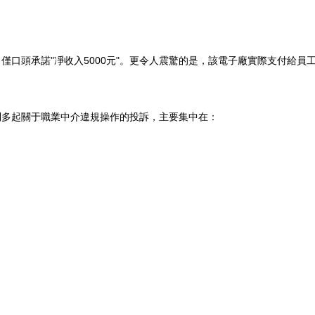
口頭承諾"凈收入5000元"。更令人震驚的是，該電子廠實際支付給員工
到多起關于職業中介違規操作的投訴，主要集中在：