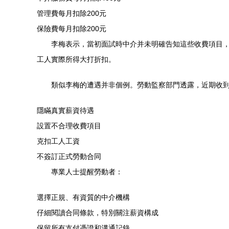
管理費每月扣除200元
保險費每月扣除200元
李梅表示，當初面試時中介并未明確告知這些收費項目，僅
工人實際所得大打折扣。
類似李梅的遭遇并非個例。勞動監察部門透露，近期收
隱瞞真實薪資待遇
設置不合理收費項目
克扣工人工資
不簽訂正式勞動合同
專業人士提醒勞動者：
選擇正規、有資質的中介機構
仔細閱讀合同條款，特別關注薪資構成
保留所有支付憑證和溝通記錄