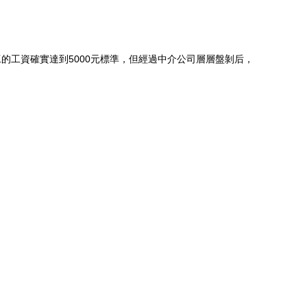
的工資確實達到5000元標準，但經過中介公司層層盤剝后，