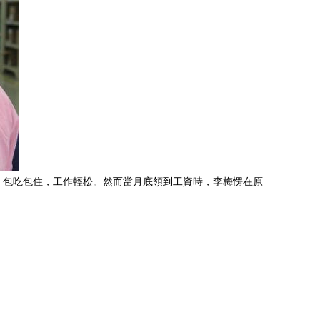
元，包吃包住，工作輕松。然而當月底領到工資時，李梅愣在原