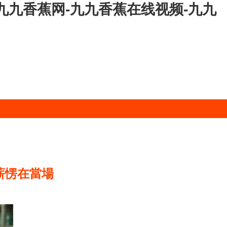
九九香蕉网-九九香蕉在线视频-九九
薪愣在當場