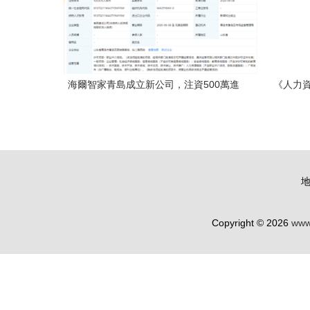
海爾智家青島成立新公司，注資500萬進
《人力
軍職業中介領域
行，職
Copyright © 2026
www